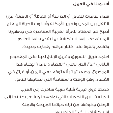
أسلوبنا في العمل
سواء سافرت للعمل أو الدراسة أو العائلة أو المتعة، فإن
التنقل بين المدن وتغيير الأمكنة وأسلوب الحياة المنفتح
أصبح هو المعتاد للمرأة العربية المعاصرة في جمهورنا
المستهدف. إنها تستكشف ما يقدمه لها العالم
وتشعر بالقوة عند اختبار عوالم وتجارب جديدة.
اعتمد فريق التسويق وفريق الإنتاج لدينا على المفهوم
الياباني “ما”، الذي يعني “الفضاء والزمن” لإحياء هذا
الموضوع. وُصف “ما” بأنه توقف في الزمن، أو فراغ في
الفضاء، وهو الوقت والمساحة التي نحتاجها للنمو.
قصتنا تروي تجربة شابة عربية سافرت إلى الغرب
للدراسة،
نرى التحديات التي تواجهها ونشعر بحنينها إلى
الوطن وخوفها من ترك حياتها المريحة والآمنة
لاستكشاف الـ “ما” الخاص بها.