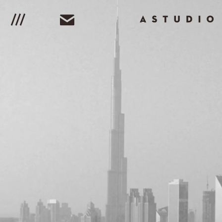
G
t
To