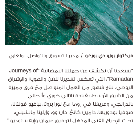
فيكتوار بوزو دي بورغو
مدير التسويق والتواصل، بولغاري
“يسعدنا أن نكشف عن حملتنا الرمضانية “Journeys of
Ramadan”، التي تعكس تقديرنا للفن والهوية والإشراق
الروحي. نتاج شهور من العمل المتواصل مع فرق مميزة
من الشرق الأوسط، بقيادة ناتالي خوري وأنجالي
باندرانجي، وفريقنا في روما مع لورا بروتا، بياغيو فونتانا،
صوفيا بودوريغا، دامين كانغ، دان وو، وإيلينا مانشيني،
تحت الإخراج الفني المذهل لتوفيق عرمان وإيه ستوديو.”