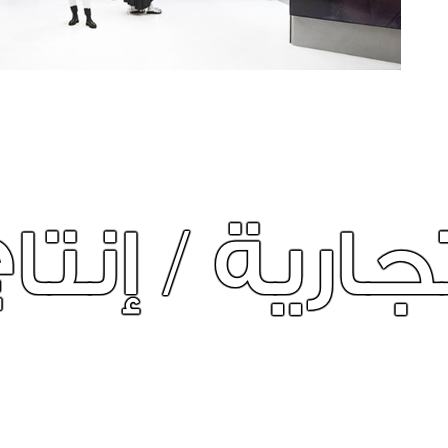
محتوى / إبد