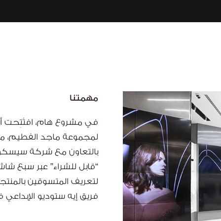
مهمتنا
في مشروع هام، افتُتِحت أ
لمجموعة ماجد الفطيم، مما 
بالتعاون مع شركة سيسكو. ت
“قابل للشراء” عبر سبع ش
لتعريف المتسوقين بالمنتج
فريق إيه ستوديو الإبداعي