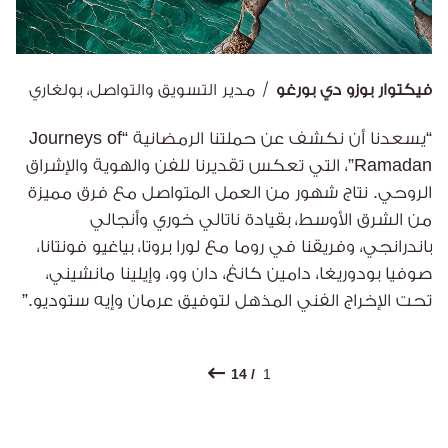
فيكتوار بوزو دي بورغو
مدير التسويق والتواصل، بولغاري
“يسعدنا أن نكشف عن حملتنا الرمضانية “Journeys of
Ramadan”، التي تعكس تقديرنا للفن والهوية والإشراق
الروحي. نتاج شهور من العمل المتواصل مع فرق مميزة
من الشرق الأوسط، بقيادة ناتالي خوري وأنجالي
باندرانجي، وفريقنا في روما مع لورا بروتا، بياغيو فونتانا،
صوفيا بودوريغا، دامين كانغ، دان وو، وإيلينا مانشيني،
تحت الإخراج الفني المذهل لتوفيق عرمان وإيه ستوديو.”
/ 14
1