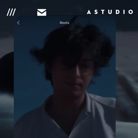
G
t
To