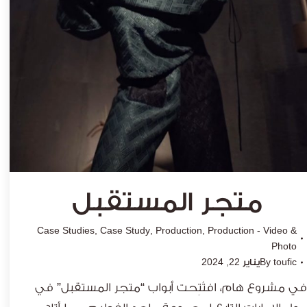
متجر المستقبل
Case Studies
,
Case Study
,
Production
,
Production - Video &
Photo
toufic
By
يناير 22, 2024
في مشروع هام، افتُتِحت أبواب “متجر المستقبل” في