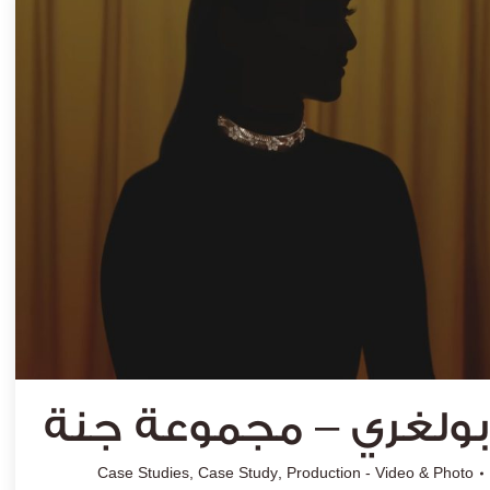
بولغري – مجموعة جنة
Case Studies
,
Case Study
,
Production - Video & Photo