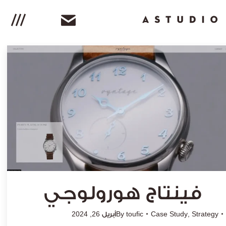
G
t
To
فينتاج هورولوجي
Strategy
,
Case Study
toufic
By
أبريل 26, 2024